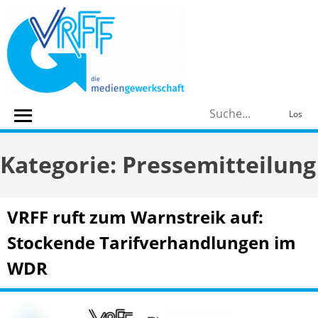
Skip
to
content
S
Los
n
Kategorie:
Pressemitteilung
VRFF ruft zum Warnstreik auf:
Stockende Tarifverhandlungen im
WDR