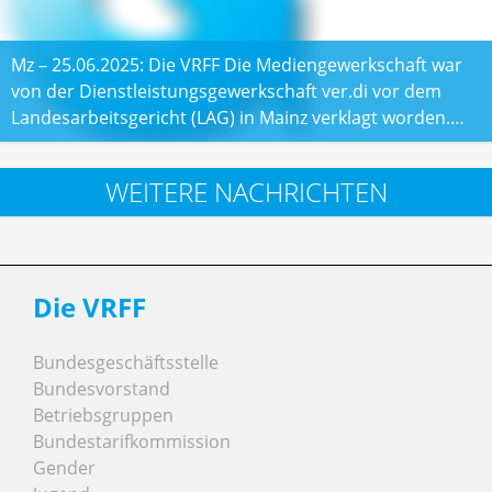
Mz – 25.06.2025: Die VRFF Die Mediengewerkschaft war
von der Dienstleistungsgewerkschaft ver.di vor dem
Landesarbeitsgericht (LAG) in Mainz verklagt worden.…
WEITERE NACHRICHTEN
Die VRFF
Bundesgeschäftsstelle
Bundesvorstand
Betriebsgruppen
Bundestarifkommission
Gender