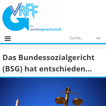
Skip
to
content
S
Los
n
Das Bundessozialgericht
(BSG) hat entschieden…