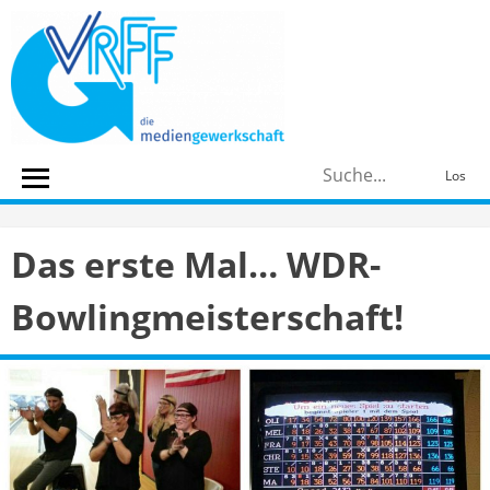
Skip
to
content
S
Los
n
Das erste Mal… WDR-
Bowlingmeisterschaft!