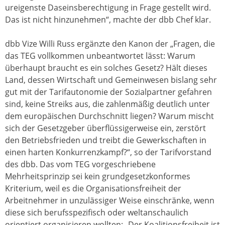
ureigenste Daseinsberechtigung in Frage gestellt wird.
Das ist nicht hinzunehmen“, machte der dbb Chef klar.
dbb Vize Willi Russ ergänzte den Kanon der „Fragen, die
das TEG vollkommen unbeantwortet lässt: Warum
überhaupt braucht es ein solches Gesetz? Hält dieses
Land, dessen Wirtschaft und Gemeinwesen bislang sehr
gut mit der Tarifautonomie der Sozialpartner gefahren
sind, keine Streiks aus, die zahlenmäßig deutlich unter
dem europäischen Durchschnitt liegen? Warum mischt
sich der Gesetzgeber überflüssigerweise ein, zerstört
den Betriebsfrieden und treibt die Gewerkschaften in
einen harten Konkurrenzkampf?“, so der Tarifvorstand
des dbb. Das vom TEG vorgeschriebene
Mehrheitsprinzip sei kein grundgesetzkonformes
Kriterium, weil es die Organisationsfreiheit der
Arbeitnehmer in unzulässiger Weise einschränke, wenn
diese sich berufsspezifisch oder weltanschaulich
orientiert organisieren wollten: „Der Koalitionsfreiheit ist