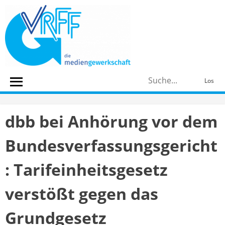
Skip
to
content
S
Los
n
dbb bei Anhörung vor dem
Bundesverfassungsgericht
: Tarifeinheitsgesetz
verstößt gegen das
Grundgesetz