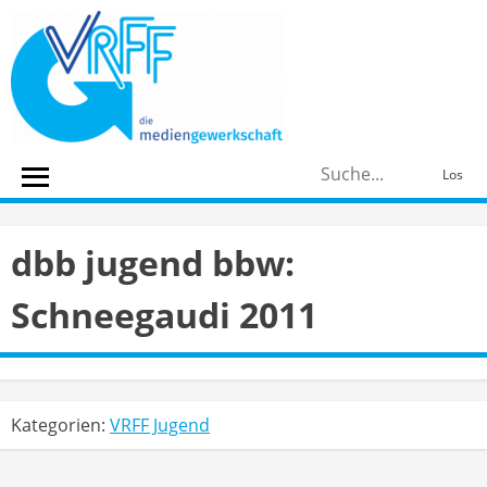
Skip
to
content
S
Los
n
dbb jugend bbw:
Schneegaudi 2011
Kategorien:
VRFF Jugend