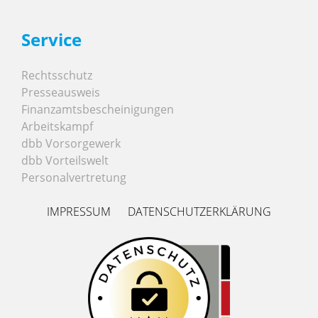
Service
Rechtsschutz
Presseausweis
Finanzamtsbescheinigungen
Arbeitskampf
dbb Vorsorgewerk
dbb Vorteilswelt
Personalvertretung
IMPRESSUM
DATENSCHUTZERKLÄRUNG