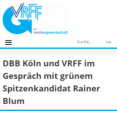
Skip
to
content
S
Los
n
DBB Köln und VRFF im
Gespräch mit grünem
Spitzenkandidat Rainer
Blum