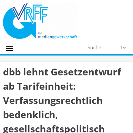
Skip
to
content
S
Los
n
dbb lehnt Gesetzentwurf
ab Tarifeinheit:
Verfassungsrechtlich
bedenklich,
gesellschaftspolitisch