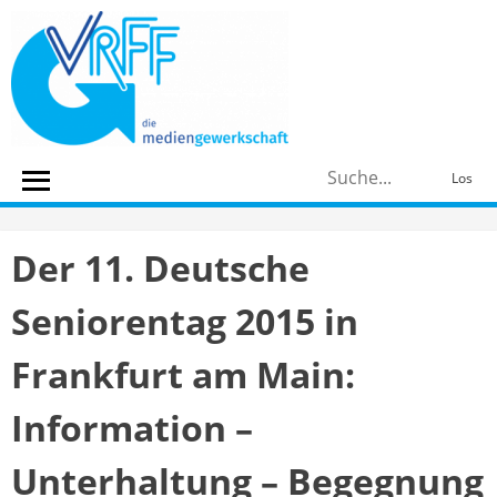
Skip
to
content
S
Los
n
Der 11. Deutsche
Seniorentag 2015 in
Frankfurt am Main:
Information –
Unterhaltung – Begegnung