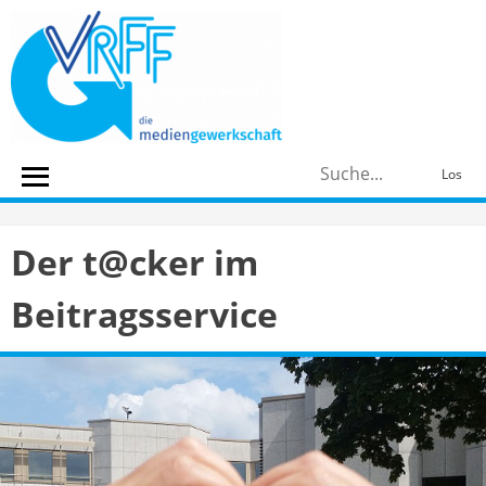
Skip
to
content
S
Los
n
Der t@cker im
Beitragsservice