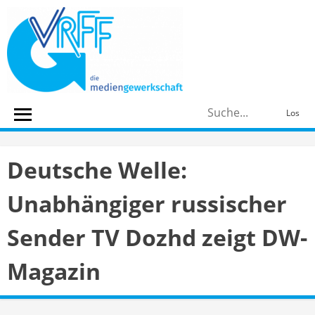
Skip
to
content
S
Los
n
Deutsche Welle:
Unabhängiger russischer
Sender TV Dozhd zeigt DW-
Magazin