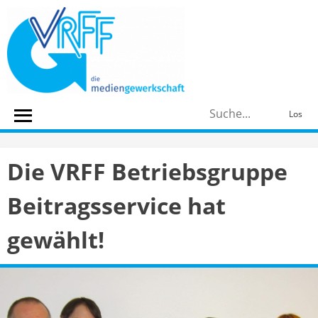
Skip
to
content
S
Los
n
Die VRFF Betriebsgruppe
Beitragsservice hat
gewählt!