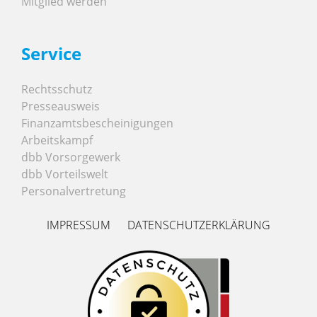
Mitglied werden
Service
Rechtsschutz
Presseausweis
Finanzamtsbescheinigungen
Arbeitskampf
dbb Vorsorgewerk
dbb Vorteilswelt
Personalvertretung
IMPRESSUM
DATENSCHUTZERKLÄRUNG