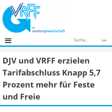
Skip
to
content
S
Los
n
DJV und VRFF erzielen
Tarifabschluss Knapp 5,7
Prozent mehr für Feste
und Freie