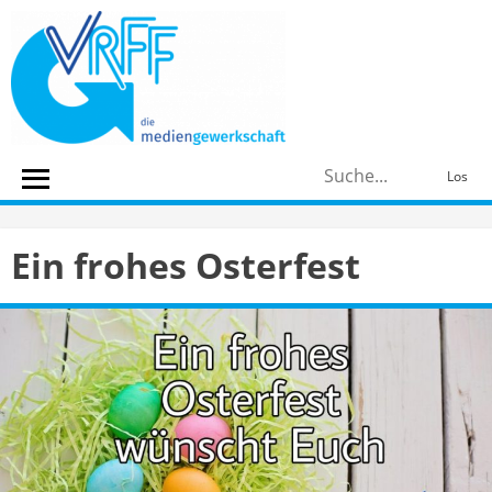
Skip
to
content
S
Los
n
Ein frohes Osterfest