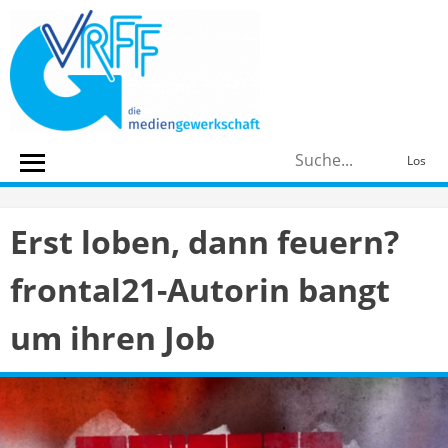
Skip
to
content
S
Los
n
Erst loben, dann feuern?
frontal21-Autorin bangt
um ihren Job