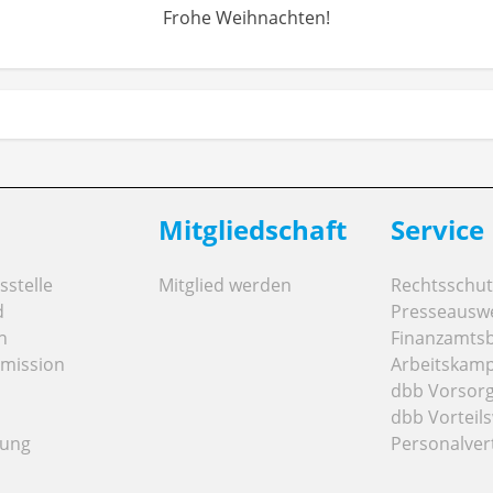
Frohe Weihnachten!
Mitgliedschaft
Service
stelle
Mitglied werden
Rechtsschut
d
Presseausw
n
Finanzamts
mission
Arbeitskamp
dbb Vorsor
dbb Vorteils
tung
Personalver