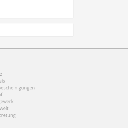
z
eis
bescheinigungen
f
gewerk
welt
tretung