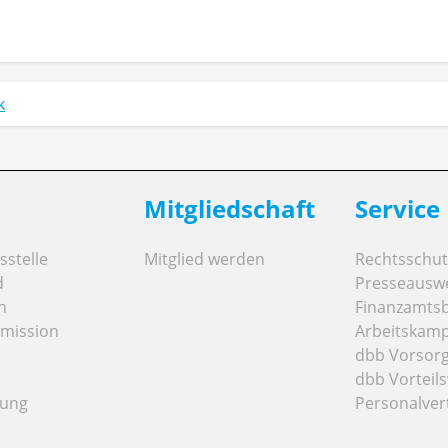
k
Mitgliedschaft
Service
stelle
Mitglied werden
Rechtsschut
d
Presseausw
n
Finanzamts
mission
Arbeitskamp
dbb Vorsor
dbb Vorteils
tung
Personalver