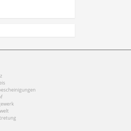
z
eis
bescheinigungen
f
gewerk
welt
tretung