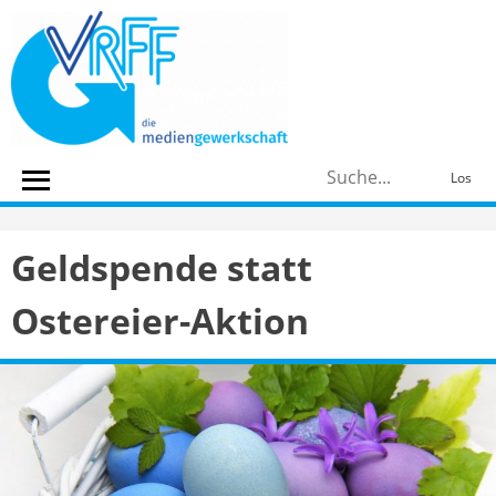
Skip
to
content
S
Los
n
Geldspende statt
Ostereier-Aktion