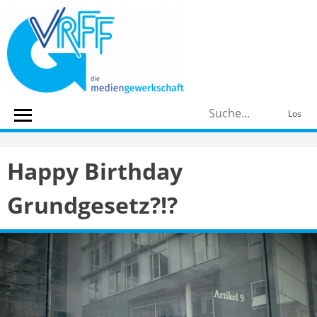
Skip
to
content
S
Los
n
Happy Birthday
Grundgesetz?!?