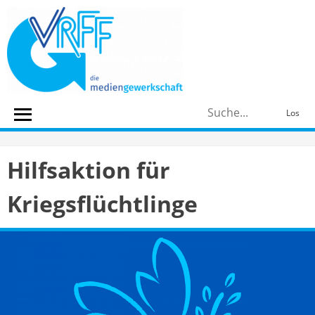
Skip
to
content
S
Los
n
Hilfsaktion für
Kriegsflüchtlinge