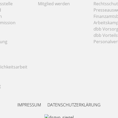
stelle
Mitglied werden
Rechtsschut
d
Presseausw
n
Finanzamts
mission
Arbeitskamp
dbb Vorsor
dbb Vorteils
tung
Personalver
ichkeitsarbeit
g
IMPRESSUM
DATENSCHUTZERKLÄRUNG