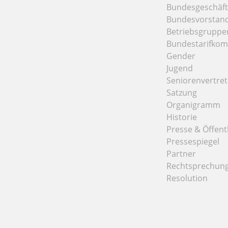
Bundesgeschäfts
Bundesvorstan
Betriebsgruppe
Bundestarifkom
Gender
Jugend
Seniorenvertre
Satzung
Organigramm
Historie
Presse & Öffentl
Pressespiegel
Partner
Rechtsprechun
Resolution