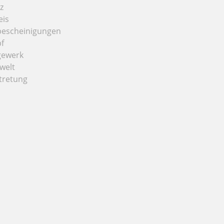
z
eis
bescheinigungen
f
gewerk
welt
tretung