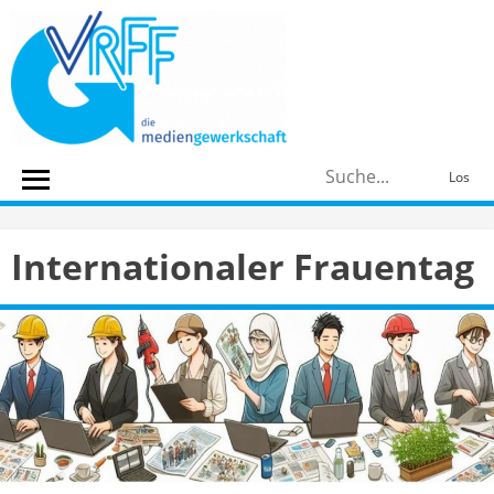
Skip
to
content
S
Los
n
Internationaler Frauentag