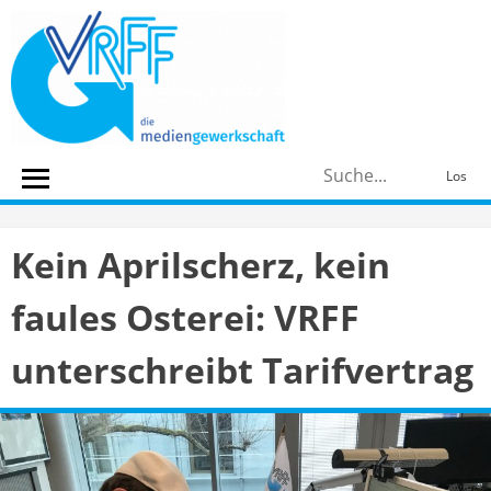
Skip
to
content
S
Los
n
Kein Aprilscherz, kein
faules Osterei: VRFF
unterschreibt Tarifvertrag