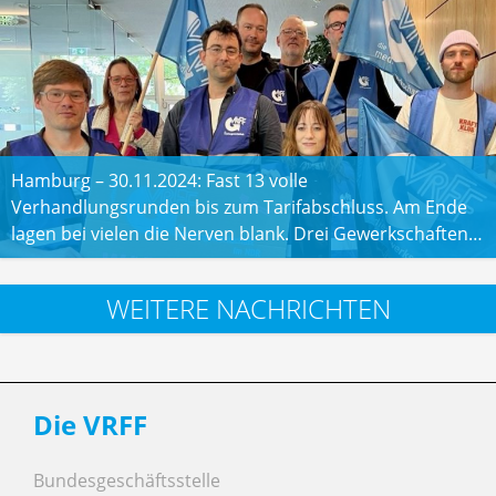
Hamburg – 30.11.2024: Fast 13 volle
Verhandlungsrunden bis zum Tarifabschluss. Am Ende
lagen bei vielen die Nerven blank. Drei Gewerkschaften…
WEITERE NACHRICHTEN
Die VRFF
Bundesgeschäftsstelle