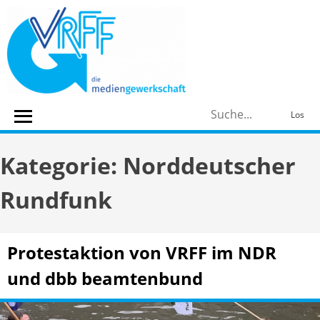
Skip
to
content
S
Los
n
Kategorie:
Norddeutscher
Rundfunk
Protestaktion von VRFF im NDR
und dbb beamtenbund