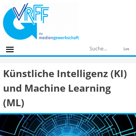
Skip
to
content
S
Los
n
Künstliche Intelligenz (KI)
und Machine Learning
(ML)