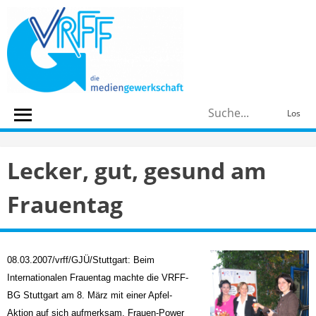
Skip
to
content
S
Los
n
Lecker, gut, gesund am
Frauentag
08.03.2007/vrff/GJÜ/Stuttgart: Beim
Internationalen Frauentag machte die VRFF-
BG Stuttgart am 8. März mit einer Apfel-
Aktion auf sich aufmerksam. Frauen-Power