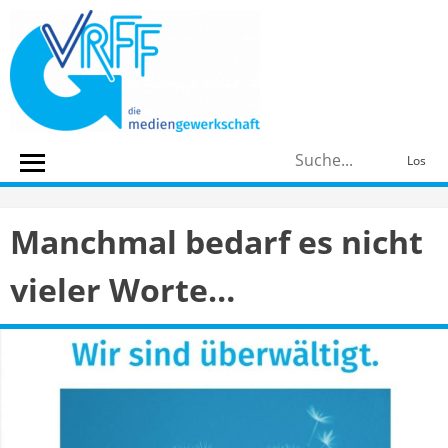
Skip
to
content
S
Los
n
Manchmal bedarf es nicht
vieler Worte…