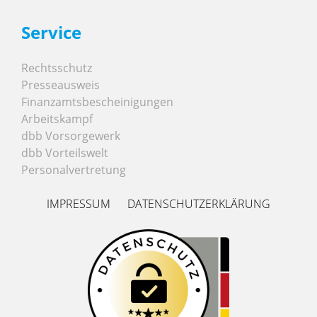
Service
Rechtsschutz
Presseausweis
Finanzamtsbescheinigungen
Arbeitskampf
dbb Vorsorgewerk
dbb Vorteilswelt
Personalvertretung
IMPRESSUM
DATENSCHUTZERKLÄRUNG