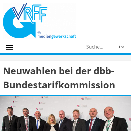
Skip
to
content
S
Los
n
Neuwahlen bei der dbb-
Bundestarifkommission