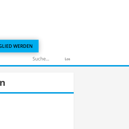
GLIED WERDEN
Suchen
Los
nach:
in