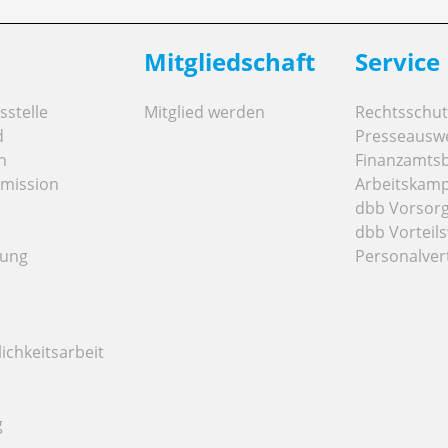
Mitgliedschaft
Service
stelle
Mitglied werden
Rechtsschut
d
Presseausw
n
Finanzamts
mission
Arbeitskamp
dbb Vorsor
dbb Vorteils
tung
Personalver
ichkeitsarbeit
g