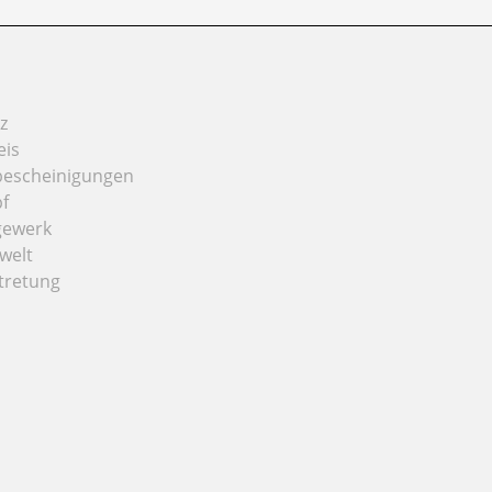
z
eis
bescheinigungen
f
gewerk
welt
tretung