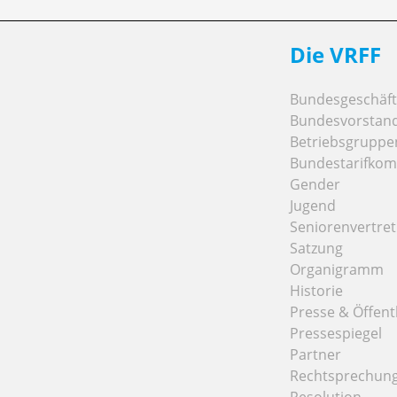
Die VRFF
Bundesgeschäfts
Bundesvorstan
Betriebsgruppe
Bundestarifkom
Gender
Jugend
Seniorenvertre
Satzung
Organigramm
Historie
Presse & Öffentl
Pressespiegel
Partner
Rechtsprechun