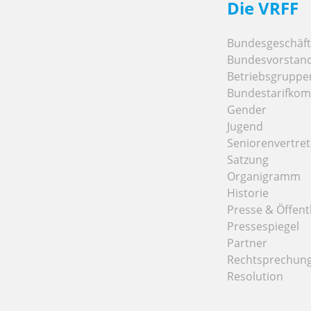
Die VRFF
Bundesgeschäfts
Bundesvorstan
Betriebsgruppe
Bundestarifkom
Gender
Jugend
Seniorenvertre
Satzung
Organigramm
Historie
Presse & Öffentl
Pressespiegel
Partner
Rechtsprechun
Resolution