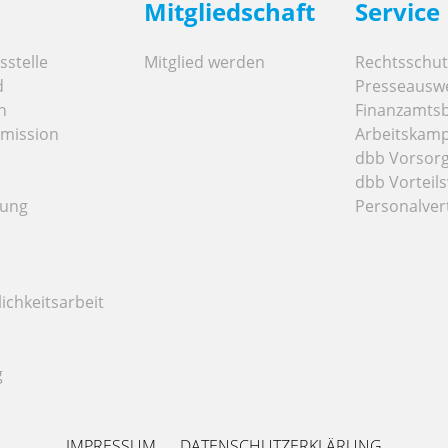
Mitgliedschaft
Service
stelle
Mitglied werden
Rechtsschut
d
Presseausw
n
Finanzamts
mission
Arbeitskamp
dbb Vorsor
dbb Vorteils
tung
Personalver
ichkeitsarbeit
g
IMPRESSUM
DATENSCHUTZERKLÄRUNG