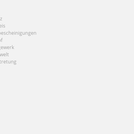
z
eis
bescheinigungen
f
gewerk
welt
tretung