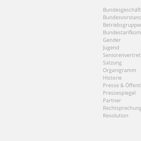
Bundesgeschäfts
Bundesvorstan
Betriebsgruppe
Bundestarifkom
Gender
Jugend
Seniorenvertre
Satzung
Organigramm
Historie
Presse & Öffentl
Pressespiegel
Partner
Rechtsprechun
Resolution