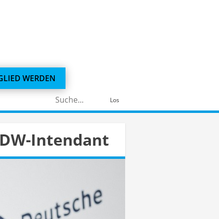
GLIED WERDEN
Suchen
Los
nach:
d DW-Intendant