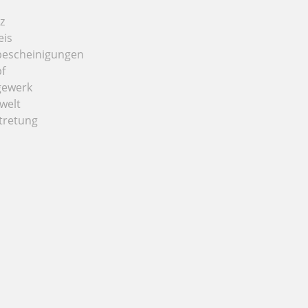
z
eis
bescheinigungen
f
gewerk
welt
tretung