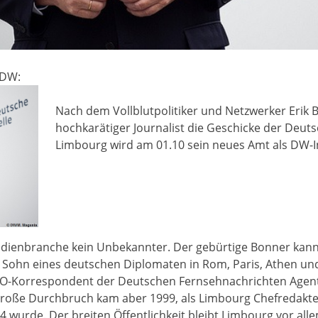
/DW:
Nach dem Vollblutpolitiker und Netzwerker Erik B
hochkarätiger Journalist die Geschicke der Deuts
Limbourg wird am 01.10 sein neues Amt als DW-I
edienbranche kein Unbekannter. Der gebürtige Bonner kann a
 Sohn eines deutschen Diplomaten in Rom, Paris, Athen und
TO-Korrespondent der Deutschen Fernsehnachrichten Agentu
er große Durchbruch kam aber 1999, als Limbourg Chefredak
 wurde. Der breiten Öffentlichkeit bleibt Limbourg vor all