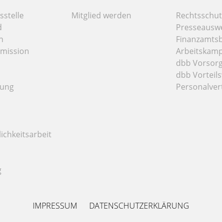
stelle
Mitglied werden
Rechtsschut
d
Presseausw
n
Finanzamts
mission
Arbeitskamp
dbb Vorsor
dbb Vorteils
tung
Personalver
ichkeitsarbeit
g
IMPRESSUM
DATENSCHUTZERKLÄRUNG