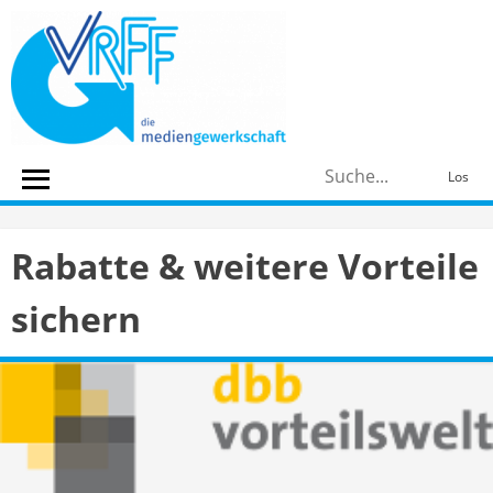
Skip
to
content
S
Los
n
Rabatte & weitere Vorteile
sichern