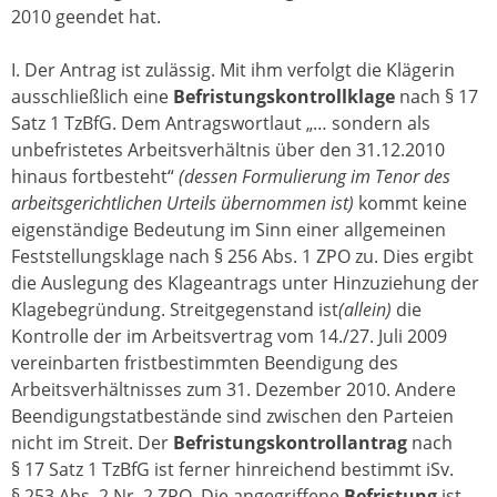
2010 geendet hat.
I. Der Antrag ist zulässig. Mit ihm verfolgt die Klägerin
ausschließlich eine
Befristungskontrollklage
nach § 17
Satz 1 TzBfG. Dem Antragswortlaut „… sondern als
unbefristetes Arbeitsverhältnis über den 31.12.2010
hinaus fortbesteht“
(dessen Formulierung im Tenor des
arbeitsgerichtlichen Urteils übernommen ist)
kommt keine
eigenständige Bedeutung im Sinn einer allgemeinen
Feststellungsklage nach § 256 Abs. 1 ZPO zu. Dies ergibt
die Auslegung des Klageantrags unter Hinzuziehung der
Klagebegründung. Streitgegenstand ist
(allein)
die
Kontrolle der im Arbeitsvertrag vom 14./27. Juli 2009
vereinbarten fristbestimmten Beendigung des
Arbeitsverhältnisses zum 31. Dezember 2010. Andere
Beendigungstatbestände sind zwischen den Parteien
nicht im Streit. Der
Befristungskontrollantrag
nach
§ 17 Satz 1 TzBfG ist ferner hinreichend bestimmt iSv.
§ 253 Abs. 2 Nr. 2 ZPO. Die angegriffene
Befristung
ist