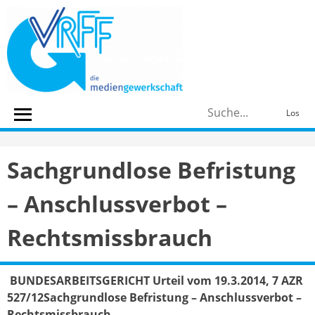
Skip
to
content
S
Los
n
Sachgrundlose Befristung
– Anschlussverbot –
Rechtsmissbrauch
BUNDESARBEITSGERICHT Urteil vom 19.3.2014, 7 AZR
527/12
Sachgrundlose Befristung – Anschlussverbot –
Rechtsmissbrauch