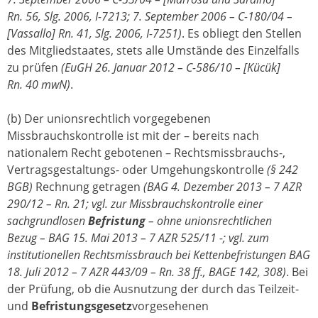
Rn. 56, Slg. 2006, I-7213; 7. September 2006 – C-180/04 –
[Vassallo] Rn. 41, Slg. 2006, I-7251)
. Es obliegt den Stellen
des Mitgliedstaates, stets alle Umstände des Einzelfalls
zu prüfen
(EuGH 26. Januar 2012 – C-586/10 – [Kücük]
Rn. 40 mwN)
.
(b) Der unionsrechtlich vorgegebenen
Missbrauchskontrolle ist mit der – bereits nach
nationalem Recht gebotenen – Rechtsmissbrauchs-,
Vertragsgestaltungs- oder Umgehungskontrolle
(§ 242
BGB)
Rechnung getragen
(BAG 4. Dezember 2013 – 7 AZR
290/12 – Rn. 21; vgl. zur Missbrauchskontrolle einer
sachgrundlosen
Befristung
– ohne unionsrechtlichen
Bezug – BAG 15. Mai 2013 – 7 AZR 525/11 -; vgl. zum
institutionellen Rechtsmissbrauch bei Kettenbefristungen BAG
18. Juli 2012 – 7 AZR 443/09 – Rn. 38 ff., BAGE 142, 308)
. Bei
der Prüfung, ob die Ausnutzung der durch das Teilzeit-
und
Befristungsgesetz
vorgesehenen