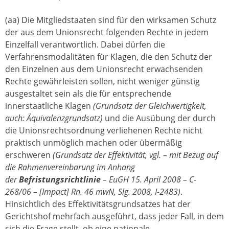
(aa) Die Mitgliedstaaten sind für den wirksamen Schutz
der aus dem Unionsrecht folgenden Rechte in jedem
Einzelfall verantwortlich. Dabei dürfen die
Verfahrensmodalitäten für Klagen, die den Schutz der
den Einzelnen aus dem Unionsrecht erwachsenden
Rechte gewährleisten sollen, nicht weniger günstig
ausgestaltet sein als die für entsprechende
innerstaatliche Klagen
(Grundsatz der Gleichwertigkeit,
auch: Äquivalenzgrundsatz)
und die Ausübung der durch
die Unionsrechtsordnung verliehenen Rechte nicht
praktisch unmöglich machen oder übermäßig
erschweren
(Grundsatz der Effektivität, vgl. – mit Bezug auf
die Rahmenvereinbarung im Anhang
der
Befristungsrichtlinie
– EuGH 15. April 2008 – C-
268/06 – [Impact] Rn. 46 mwN, Slg. 2008, I-2483)
.
Hinsichtlich des Effektivitätsgrundsatzes hat der
Gerichtshof mehrfach ausgeführt, dass jeder Fall, in dem
sich die Frage stellt, ob eine nationale