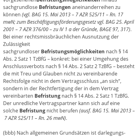
sachgrundlose
Befristungen
aneinanderreihen zu
können
(vgl. BAG 15. Mai 2013 – 7 AZR 525/11 – Rn. 17
mwN; zum Beschäftigungsförderungsgesetz vgl. BAG 25. April
2001 – 7 AZR 376/00 – zu IV 1 a der Gründe, BAGE 97, 317)
.
Bei einer rechtsmissbräuchlichen Ausnutzung der
Zulässigkeit
sachgrundloser
Befristungsmöglichkeiten
nach § 14
Abs. 2 Satz 1 TzBfG – konkret: bei einer Umgehung des
Anschlussverbots nach § 14 Abs. 2 Satz 2 TzBfG – besteht
die mit Treu und Glauben nicht zu vereinbarende
Rechtsfolge nicht in dem Vertragsschluss „an sich“,
sondern in der Rechtfertigung der in dem Vertrag
vereinbarten
Befristung
nach § 14 Abs. 2 Satz 1 TzBfG.
Der unredliche Vertragspartner kann sich auf eine
solche
Befristung
nicht berufen
(ausf. BAG 15. Mai 2013 –
7 AZR 525/11 – Rn. 26 mwN)
.
(bbb) Nach allgemeinen Grundsätzen ist darlegungs-