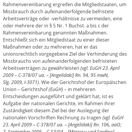
Rahmenvereinbarung ergreifen die Mitgliedstaaten, um
Missbrauch durch aufeinanderfolgende befristete
Arbeitsverträge oder -verhältnisse zu vermeiden, eine
oder mehrere der in § 5 Nr. 1 Buchst. a bis c der
Rahmenvereinbarung genannten Maßnahmen.
Entschließt sich ein Mitgliedstaat zu einer dieser
Maßnahmen oder zu mehreren, hat er das
unionsrechtlich vorgegebene Ziel der Verhinderung des
Missbrauchs von aufeinanderfolgenden befristeten
Arbeitsverträgen zu gewährleisten
(vgl. EuGH 23. April
2009 – C-378/07 ua. – [Angelidaki] Rn. 94, 95 mwN,
Slg. 2009, I-3071)
. Wie der Gerichtshof der Europäischen
Union – Gerichtshof
(EuGH)
– in mehreren
Entscheidungen ausgeführt und geklärt hat, ist es
Aufgabe der nationalen Gerichte, im Rahmen ihrer
Zuständigkeit diesem Ziel bei der Auslegung der
nationalen Vorschriften Rechnung zu tragen
(vgl. EuGH
23. April 2009 – C-378/07 ua. – [Angelidaki] Rn. 106, aaO;
7. September 2006 – C-53/04 – [Marrosu und Sardino]