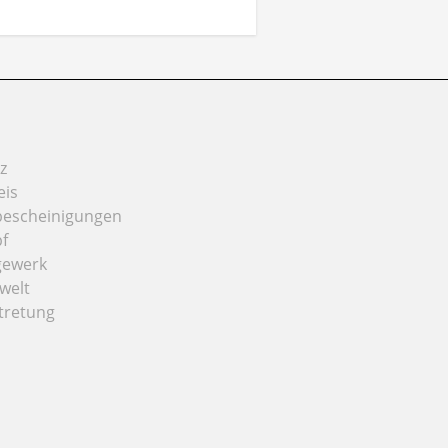
z
eis
bescheinigungen
f
gewerk
welt
tretung