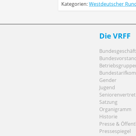
Kategorien:
Westdeutscher Run
Die VRFF
Bundesgeschäfts
Bundesvorstan
Betriebsgruppe
Bundestarifkom
Gender
Jugend
Seniorenvertre
Satzung
Organigramm
Historie
Presse & Öffentl
Pressespiegel