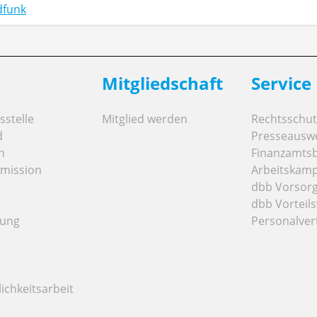
dfunk
Mitgliedschaft
Service
stelle
Mitglied werden
Rechtsschut
d
Presseausw
n
Finanzamts
mission
Arbeitskamp
dbb Vorsor
dbb Vorteils
tung
Personalver
ichkeitsarbeit