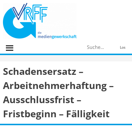
Skip
to
content
S
Los
n
Schadensersatz –
Arbeitnehmerhaftung –
Ausschlussfrist –
Fristbeginn – Fälligkeit