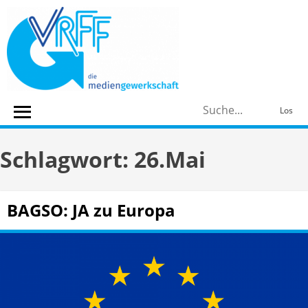
Skip
to
content
S
Los
n
Schlagwort:
26.Mai
BAGSO: JA zu Europa