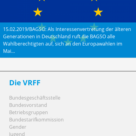
15.02.2019/BAGSO: Als Interessenvertretung der älteren
Generationen in Deutschland ruft die BAGSO alle
Wahlberechtigten auf, sich an den Europawahlen im
Mai…
Die VRFF
Bundesgeschäftsstelle
Bundesvorstand
Betriebsgruppen
Bundestarifkommission
Gender
Jugend