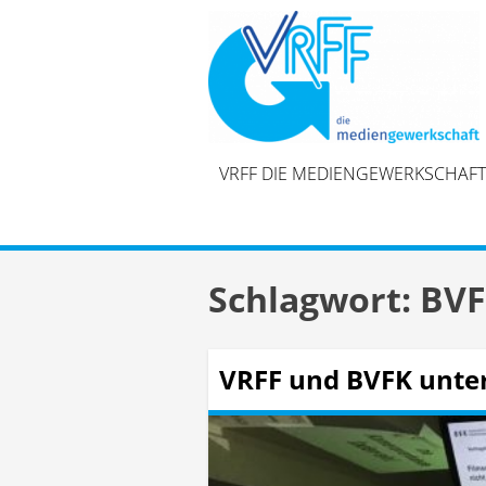
Skip
to
content
VRFF DIE MEDIENGEWERKSCHAFT
Schlagwort:
BV
VRFF und BVFK unte