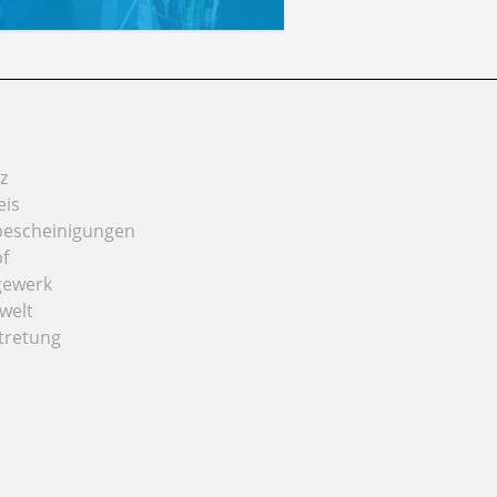
z
eis
bescheinigungen
f
gewerk
welt
tretung