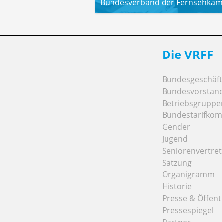
Bundesverband der Fernsehkame
Die VRFF
Bundesgeschäfts
Bundesvorstan
Betriebsgruppe
Bundestarifkom
Gender
Jugend
Seniorenvertre
Satzung
Organigramm
Historie
Presse & Öffentl
Pressespiegel
Partner