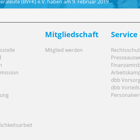
raleute (BVFK) e.V. haben am 9. Februar 2019…
Mitgliedschaft
Service
stelle
Mitglied werden
Rechtsschut
d
Presseausw
n
Finanzamts
mission
Arbeitskamp
dbb Vorsor
dbb Vorteils
tung
Personalver
ichkeitsarbeit