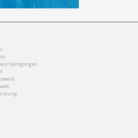
z
eis
bescheinigungen
f
gewerk
welt
tretung