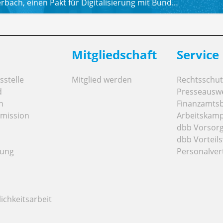
rbach, einen Pakt für Digitalisierung mit Bund…
Mitgliedschaft
Service
stelle
Mitglied werden
Rechtsschut
d
Presseausw
n
Finanzamts
mission
Arbeitskamp
dbb Vorsor
dbb Vorteils
tung
Personalver
ichkeitsarbeit