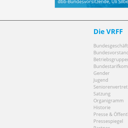
dbb-Bundesvorsitzende, Uli Silbe
Die VRFF
Bundesgeschäfts
Bundesvorstan
Betriebsgruppe
Bundestarifkom
Gender
Jugend
Seniorenvertre
Satzung
Organigramm
Historie
Presse & Öffentl
Pressespiegel
Partner