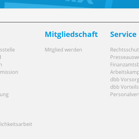
Mitgliedschaft
Service
stelle
Mitglied werden
Rechtsschut
d
Presseausw
n
Finanzamts
mission
Arbeitskamp
dbb Vorsor
dbb Vorteils
tung
Personalver
ichkeitsarbeit