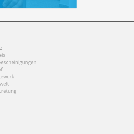
z
eis
bescheinigungen
f
gewerk
welt
tretung