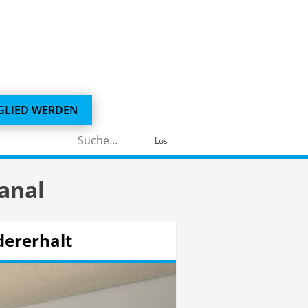
GLIED WERDEN
Suchen
Los
nach:
anal
dererhalt