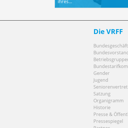
ihres…
Die VRFF
Bundesgeschäfts
Bundesvorstan
Betriebsgruppe
Bundestarifkom
Gender
Jugend
Seniorenvertre
Satzung
Organigramm
Historie
Presse & Öffentl
Pressespiegel
Partner