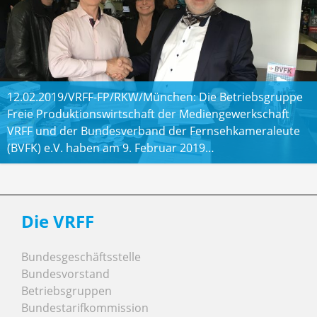
12.02.2019/VRFF-FP/RKW/München: Die Betriebsgruppe
Freie Produktionswirtschaft der Mediengewerkschaft
VRFF und der Bundesverband der Fernsehkameraleute
(BVFK) e.V. haben am 9. Februar 2019…
Die VRFF
Bundesgeschäftsstelle
Bundesvorstand
Betriebsgruppen
Bundestarifkommission