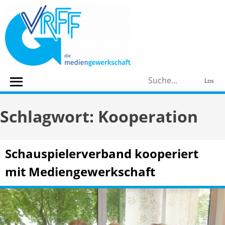
Skip
to
content
S
Los
n
Schlagwort:
Kooperation
Schauspielerverband kooperiert
mit Mediengewerkschaft