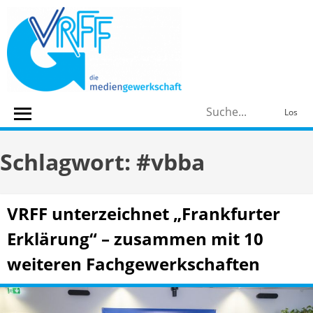
Skip
to
content
S
Los
n
Schlagwort:
#vbba
VRFF unterzeichnet „Frankfurter
Erklärung“ – zusammen mit 10
weiteren Fachgewerkschaften