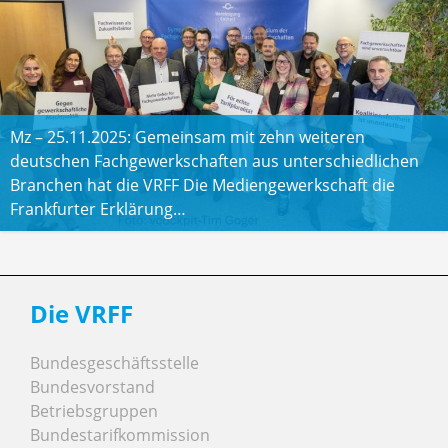
Mz – 25.11.2025: Gemeinsam mit zehn weiteren
deutschen Fachgewerkschaften aus unterschiedlichen
Branchen hat die VRFF Die Mediengewerkschaft die
Frankfurter Erklärung…
Die VRFF
Bundesgeschäftsstelle
Bundesvorstand
Betriebsgruppen
Bundestarifkommission