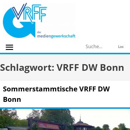
Skip
to
content
S
Los
n
Schlagwort:
VRFF DW Bonn
Sommerstammtische VRFF DW
Bonn