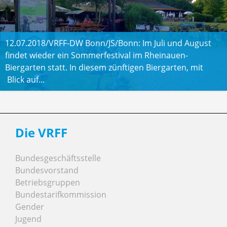
12.07.2018/VRFF-DW Bonn/JS/Bonn: Im Juli und August
findet wieder ein Sommerfestival im Rheinauen-
Biergarten statt. In diesem zünftigen Biergarten, mit
Blick auf…
Die VRFF
Bundesgeschäftsstelle
Bundesvorstand
Betriebsgruppen
Bundestarifkommission
Gender
Jugend