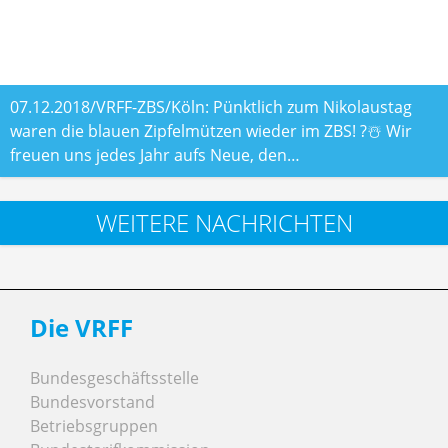
07.12.2018/VRFF-ZBS/Köln: Pünktlich zum Nikolaustag
waren die blauen Zipfelmützen wieder im ZBS! ?☃️ Wir
freuen uns jedes Jahr aufs Neue, den…
WEITERE NACHRICHTEN
Die VRFF
Bundesgeschäftsstelle
Bundesvorstand
Betriebsgruppen