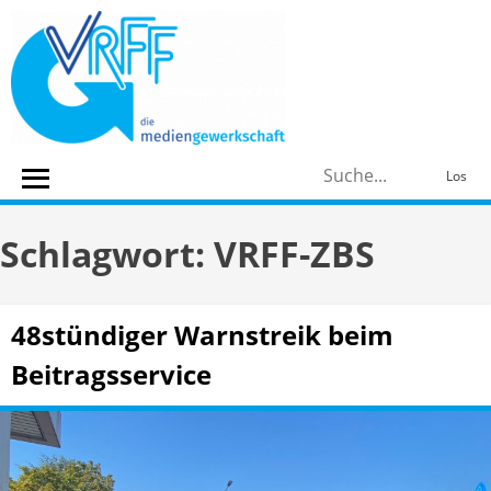
Skip
to
content
S
Los
n
Schlagwort:
VRFF-ZBS
48stündiger Warnstreik beim
Beitragsservice