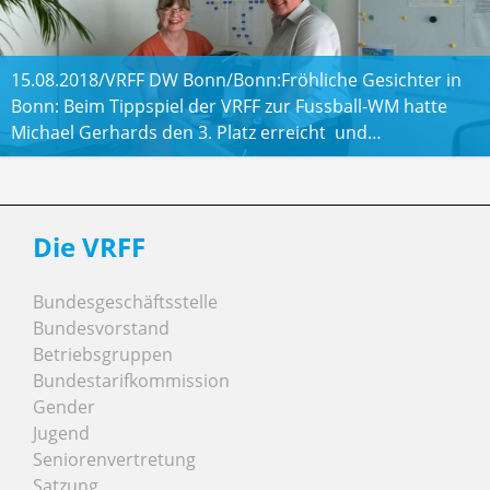
15.08.2018/VRFF DW Bonn/Bonn:Fröhliche Gesichter in
Bonn: Beim Tippspiel der VRFF zur Fussball-WM hatte
Michael Gerhards den 3. Platz erreicht und…
Die VRFF
Bundesgeschäftsstelle
Bundesvorstand
Betriebsgruppen
Bundestarifkommission
Gender
Jugend
Seniorenvertretung
Satzung