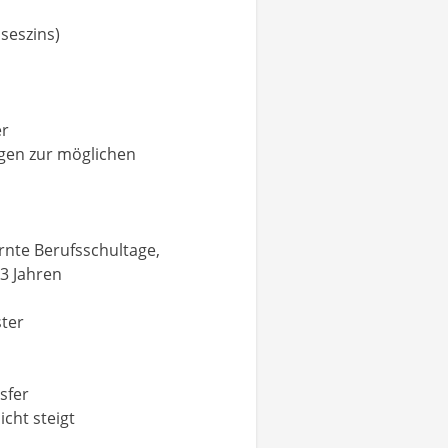
seszins)
er
ngen zur möglichen
rnte Berufsschultage,
3 Jahren
ter
sfer
cht steigt