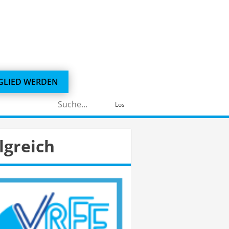
GLIED WERDEN
Suchen
Los
nach:
lgreich