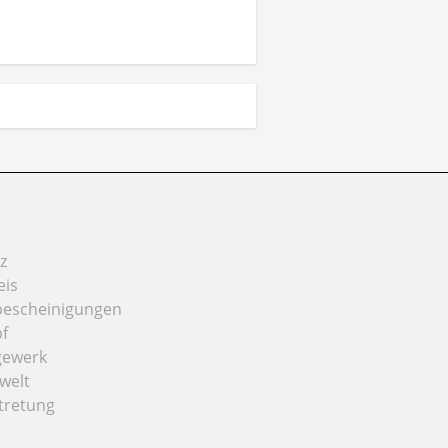
z
eis
bescheinigungen
f
gewerk
welt
tretung