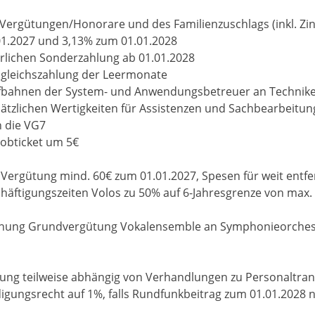
Vergütungen/Honorare und des Familienzuschlags (inkl. Zin
1.2027 und 3,13% zum 01.01.2028
rlichen Sonderzahlung ab 01.01.2028
usgleichszahlung der Leermonate
fbahnen der System- und Anwendungsbetreuer an Technik
ätzlichen Wertigkeiten für Assistenzen und Sachbearbeitu
 die VG7
obticket um 5€
ergütung mind. 60€ zum 01.01.2027, Spesen für weit entfe
äftigungszeiten Volos zu 50% auf 6-Jahresgrenze von max. 
ichung Grundvergütung Vokalensemble an Symphonieorches
rung teilweise abhängig von Verhandlungen zu Personaltran
ungsrecht auf 1%, falls Rundfunkbeitrag zum 01.01.2028 ni