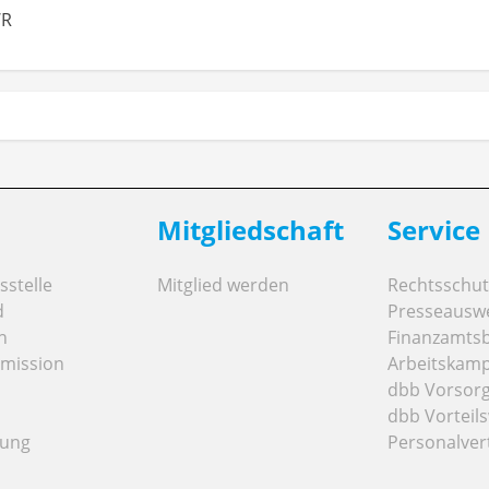
WR
Mitgliedschaft
Service
stelle
Mitglied werden
Rechtsschut
d
Presseausw
n
Finanzamts
mission
Arbeitskamp
dbb Vorsor
dbb Vorteils
tung
Personalver