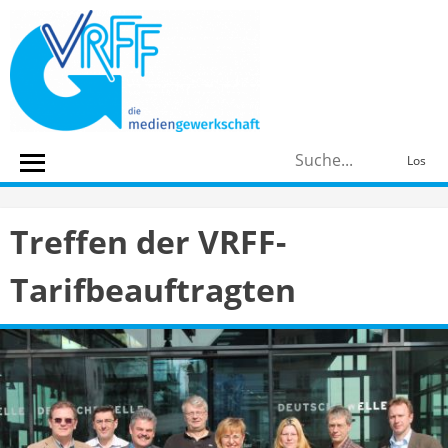
Skip
to
content
S
Los
n
Treffen der VRFF-
Tarifbeauftragten