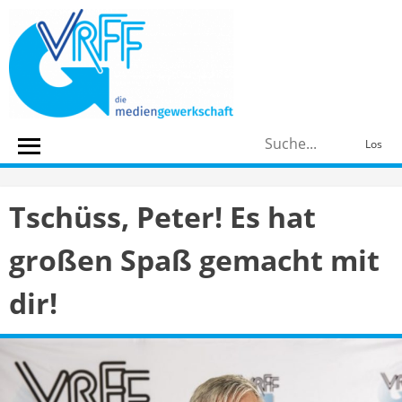
Skip
to
content
S
Los
n
Tschüss, Peter! Es hat
großen Spaß gemacht mit
dir!