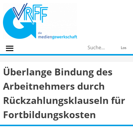
Skip
to
content
S
Los
n
Überlange Bindung des
Arbeitnehmers durch
Rückzahlungsklauseln für
Fortbildungskosten