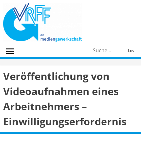
Skip
to
content
S
Los
n
Veröffentlichung von
Videoaufnahmen eines
Arbeitnehmers –
Einwilligungserfordernis