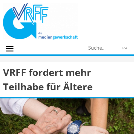
Skip
to
content
S
Los
n
VRFF fordert mehr
Teilhabe für Ältere