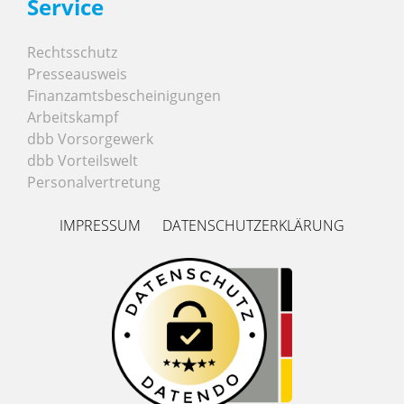
Service
Rechtsschutz
Presseausweis
Finanzamtsbescheinigungen
Arbeitskampf
dbb Vorsorgewerk
dbb Vorteilswelt
Personalvertretung
IMPRESSUM
DATENSCHUTZERKLÄRUNG