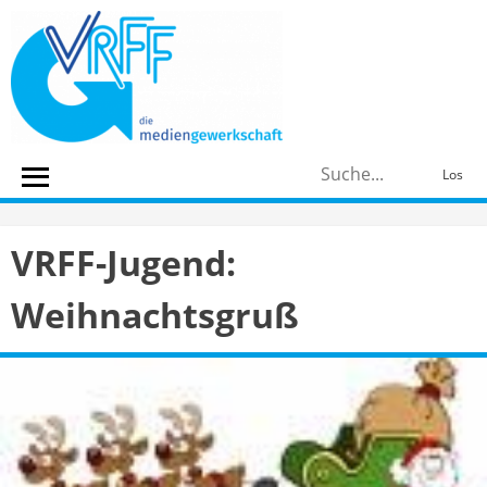
Skip
to
content
S
Los
n
VRFF-Jugend:
Weihnachtsgruß